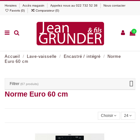
Horaires
Accès magasin
Appelez nous au
022 732 52 38
Nous contacter
Favoris (
0
)
Comparateur (
0
)
0
Accueil
Lave-vaisselle
Encastré / intégré
Norme
Euro 60 cm
Filtrer
(67 produits)
Norme Euro 60 cm
Choisir
24