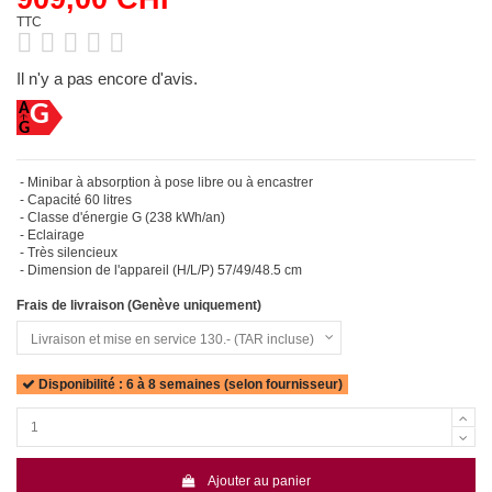
TTC
Il n'y a pas encore d'avis.
G
- Minibar à absorption à pose libre ou à encastrer
- Capacité 60 litres
- Classe d'énergie G (238 kWh/an)
- Eclairage
- Très silencieux
- Dimension de l'appareil (H/L/P) 57/49/48.5 cm
Frais de livraison (Genève uniquement)
Disponibilité : 6 à 8 semaines (selon fournisseur)
Ajouter au panier